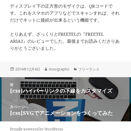
ディスプレイ下の正方形のモザイクは、QRコードで
す。これをスマホのアプリなどでスキャンすれば、それ
だけでネットに接続が出来るという機能です。
とりあえず、ざっくりとFREETELの『FREETEL
ARIA2』のレビューでした。最後までお読みくださりあ
りがとうございました。
投
作
カ
2016年12月4日
moographic
フリーランス
稿
成
テ
日:
者
ゴ
投
リ
前
稿
[css]ハイパーリンクの下線をカスタマイズ
ー
前
ナ
の
ビ
投
次ページへ
ゲ
稿:
[css]SVGでアニメーションをつくってみた
次
ー
の
シ
投
ョ
Proudly powered by WordPress