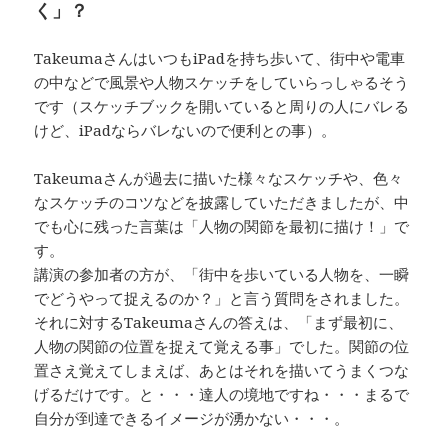
く」？
TakeumaさんはいつもiPadを持ち歩いて、街中や電車
の中などで風景や人物スケッチをしていらっしゃるそう
です（スケッチブックを開いていると周りの人にバレる
けど、iPadならバレないので便利との事）。
Takeumaさんが過去に描いた様々なスケッチや、色々
なスケッチのコツなどを披露していただきましたが、中
でも心に残った言葉は「人物の関節を最初に描け！」で
す。
講演の参加者の方が、「街中を歩いている人物を、一瞬
でどうやって捉えるのか？」と言う質問をされました。
それに対するTakeumaさんの答えは、「まず最初に、
人物の関節の位置を捉えて覚える事」でした。関節の位
置さえ覚えてしまえば、あとはそれを描いてうまくつな
げるだけです。と・・・達人の境地ですね・・・まるで
自分が到達できるイメージが湧かない・・・。